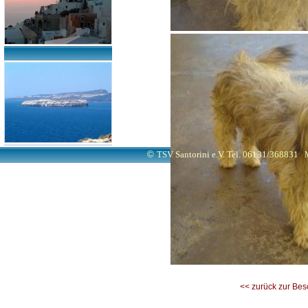
©
TSV Santorini e.V. Tel. 06131/368831
<< zurück zur Be