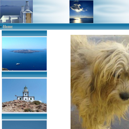
»
Home