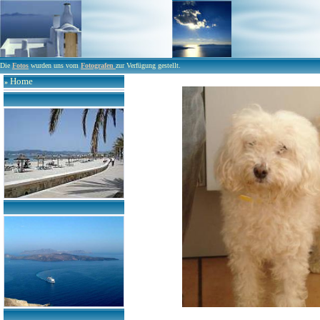
Die
Fotos
wurden uns vom
Fotografen
zur Verfügung gestellt.
Home
»