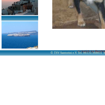
<< zurück zur Beschr
©
TSV Santorini e.V. Tel. 06131/368831
M