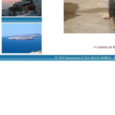
<< zurück zur 
©
TSV Santorini e.V. Tel. 06131/368831