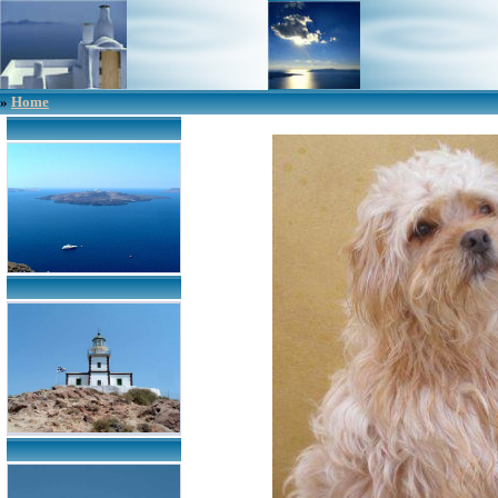
»
Home