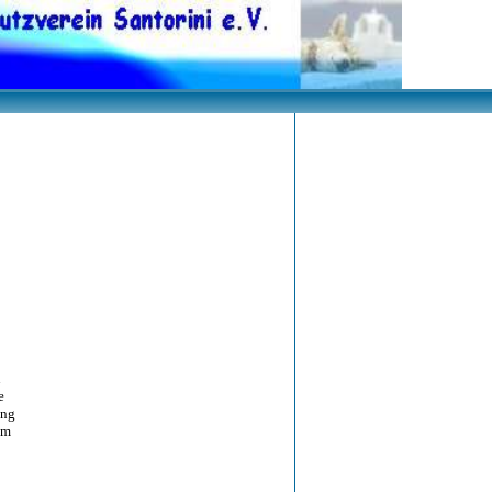
n
e
ng
cm
<