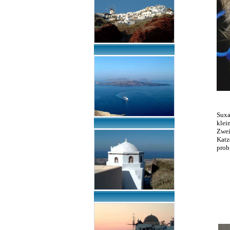
Suxa
klei
Zwei
Katz
prob