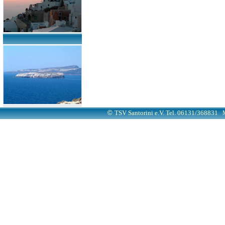
©
TSV Santorini e.V. Tel. 06131/368831