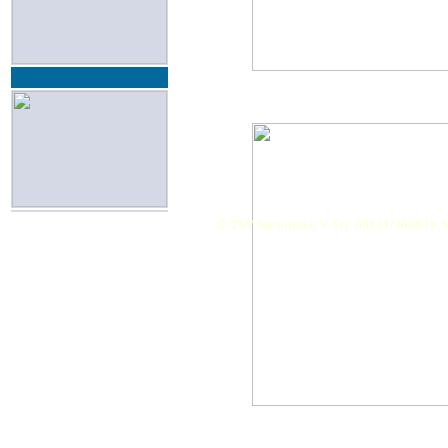
©
TSV Santorini e.V. Tel. 06131/368831
M