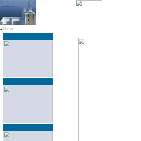
»
Home