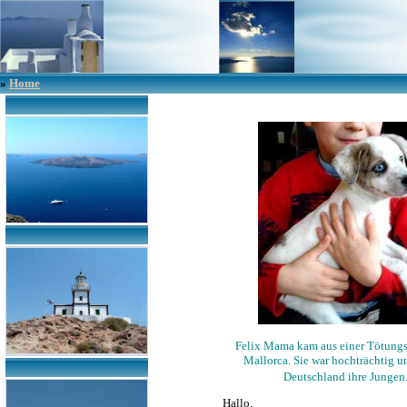
»
Home
Felix Mama kam aus einer Tötungs
Mallorca. Sie war hochträchtig u
Deutschland ihre Jungen
Hallo,