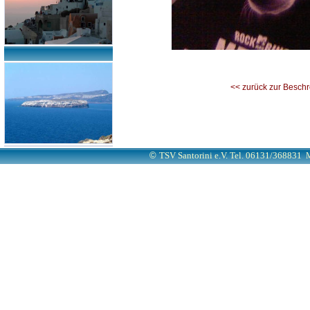
<< zurück zur Besch
©
TSV Santorini e.V. Tel. 06131/368831
M