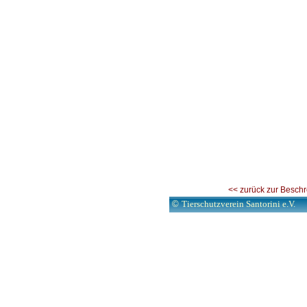
<< zurück zur Besch
©
Tierschutzverein Santorini e.V.