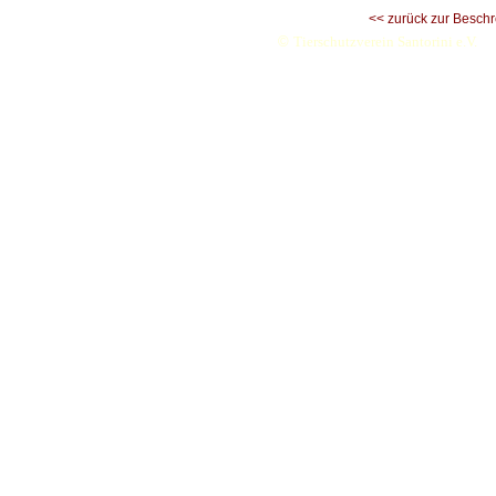
<< zurück zur Besch
©
Tierschutzverein Santorini e.V.