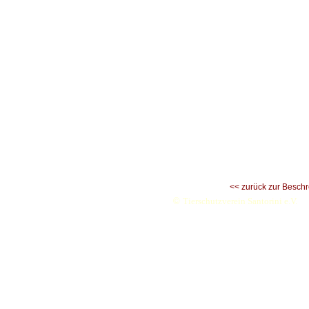
<< zurück zur Besch
©
Tierschutzverein Santorini e.V.