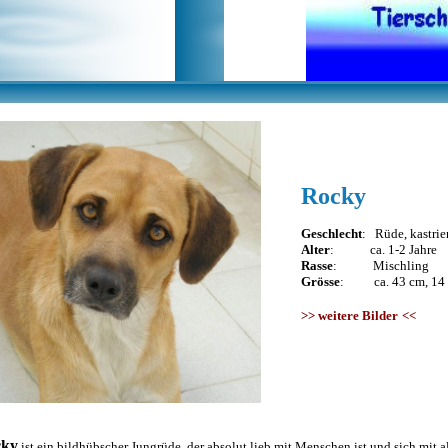
Rocky
Geschlecht
: Rüde, kastrie
Alter
: ca. 1-2 Jahre
Rasse
: Mischling
Grösse
: ca. 43 cm, 14
>>
weitere Bilder
<<
cky
ist ein bildhübscher Jungrüde, der absolut lieb mit Menschen ist und sich mit 