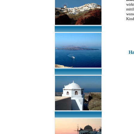
wirk
mitt
wund
Kind
Ha