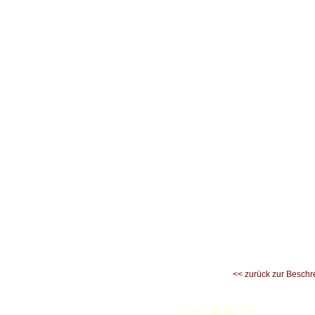
<< zurück zur Beschr
©
TSV Santorini e.V.