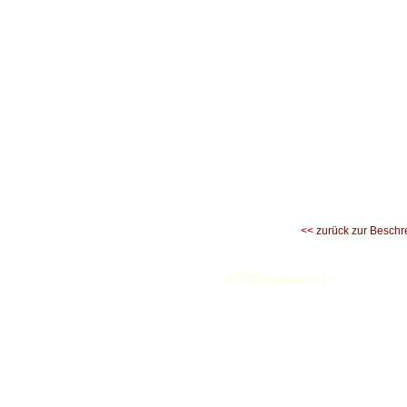
<< zurück zur Beschr
©
TSV Santorini e.V.