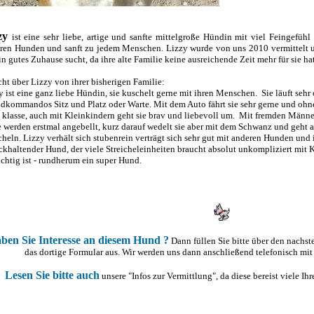
zy
ist eine sehr liebe, artige und sanfte mittelgroße Hündin mit viel Feingefühl 
ren Hunden und sanft zu jedem Menschen. Lizzy wurde von uns 2010 vermittelt und
ein gutes Zuhause sucht, da ihre alte Familie keine ausreichende Zeit mehr für sie hat
cht über Lizzy von ihrer bisherigen Familie:
y ist eine ganz liebe Hündin, sie kuschelt gerne mit ihren Menschen. Sie läuft sehr
dkommandos Sitz und Platz oder Warte. Mit dem Auto fährt sie sehr gerne und ohne
 klasse, auch mit Kleinkindern geht sie brav und liebevoll um. Mit fremden Männern
e werden erstmal angebellt, kurz darauf wedelt sie aber mit dem Schwanz und geht a
icheln. Lizzy verhält sich stubenrein verträgt sich sehr gut mit anderen Hunden und 
ckhaltender Hund, der viele Streicheleinheiten braucht absolut unkompliziert mit K
ichtig ist - rundherum ein super Hund.
ben Sie Interesse an diesem Hund ?
Dann füllen Sie bitte über den nachs
das dortige Formular aus. Wir werden uns dann anschließend telefonisch mit
Lesen Sie bitte auch
unsere "Infos zur Vermittlung", da diese bereist viele I