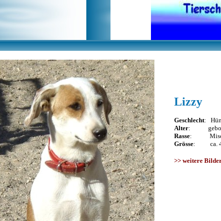
Lizzy
Geschlecht
: Hünd
Alter
: gebore
Rasse
: Misch
Grösse
: ca. 4
>>
weitere Bilde