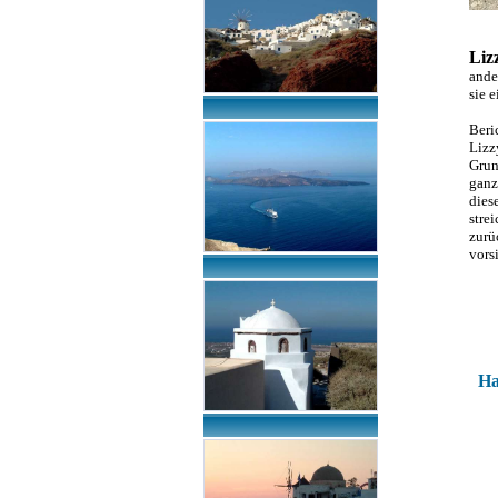
Liz
ande
sie 
Beri
Lizz
Grun
ganz
dies
stre
zurü
vors
Ha