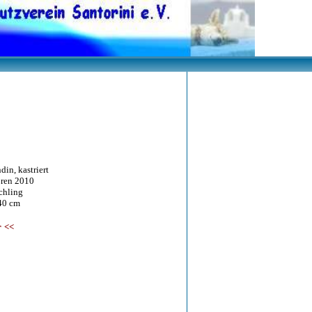
in, kastriert
n 2010
ling
0 cm
r
<<