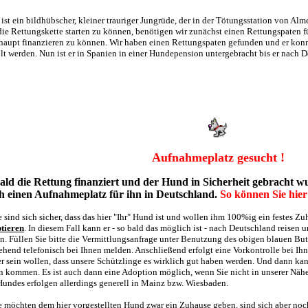
ist ein bildhübscher, kleiner trauriger Jungrüde, der in der Tötungsstation von Alm
ie Rettungskette starten zu können, benötigen wir zunächst einen Rettungspaten 
haupt finanzieren zu können. Wir haben einen Rettungspaten gefunden und er konn
lt werden. Nun ist er in Spanien in einer Hundepension untergebracht bis er nach 
Aufnahmeplatz gesucht !
ald die Rettung finanziert und der Hund in Sicherheit gebracht wu
h einen Aufnahmeplatz für ihn in Deutschland.
So können Sie hier
Sie sind sich sicher, dass das hier "Ihr" Hund ist und wollen ihm 100%ig ein festes Z
tieren
. In diesem Fall kann er - so bald das möglich ist - nach Deutschland reisen 
n. Füllen Sie bitte die Vermittlungsanfrage unter Benutzung des obigen blauen Bu
hend telefonisch bei Ihnen melden. Anschließend erfolgt eine Vorkontrolle bei Ihn
er sein wollen, dass unsere Schützlinge es wirklich gut haben werden. Und dann ka
n kommen. Es ist auch dann eine Adoption möglich, wenn Sie nicht in unserer Nä
Hundes erfolgen allerdings generell in Mainz bzw. Wiesbaden.
Sie möchten dem hier vorgestellten Hund zwar ein Zuhause geben, sind sich aber no