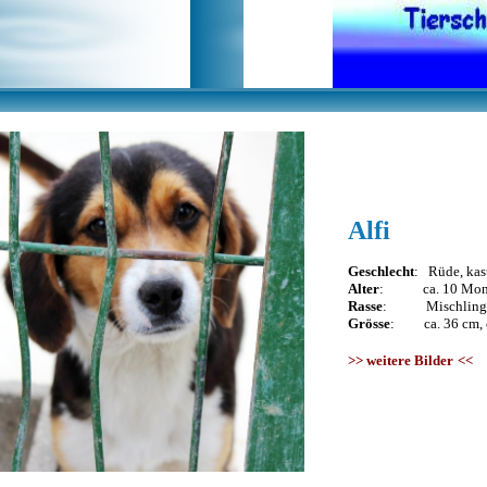
Alfi
Geschlecht
: Rüde, kast
Alter
: ca. 10 Mon
Rasse
: Mischling
Grösse
: ca. 36 cm, c
>>
weitere Bilder
<<