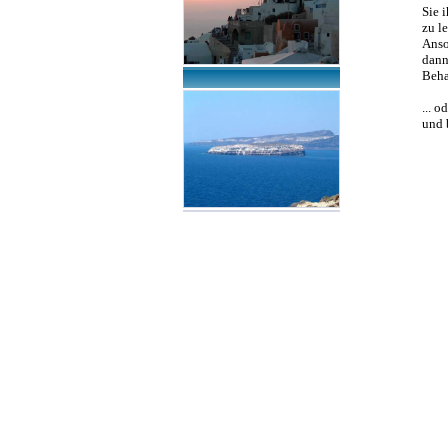
Sie 
zu l
Anso
dann
Beha
... 
und 