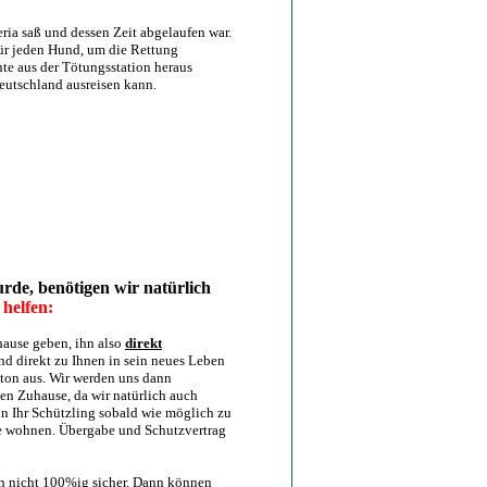
eria saß und dessen Zeit abgelaufen war.
für jeden Hund, um die Rettung
te aus der Tötungsstation heraus
Deutschland ausreisen kann.
rde, benötigen wir natürlich
 helfen:
uhause geben, ihn also
direkt
und direkt zu Ihnen in sein neues Leben
tton aus. Wir werden uns dann
en Zuhause, da wir natürlich auch
nn Ihr Schützling sobald wie möglich zu
he wohnen. Übergabe und Schutzvertrag
ch nicht 100%ig sicher. Dann können