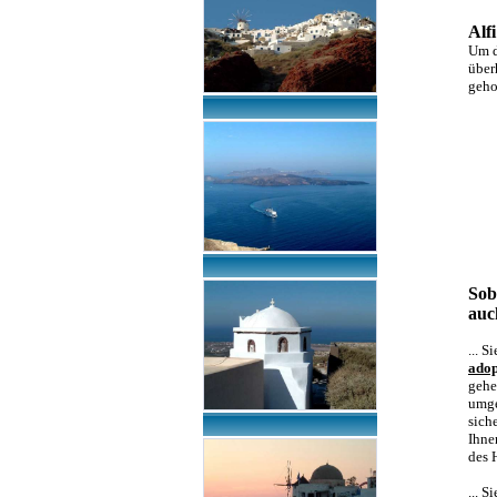
Alfi
Um d
über
geho
Sob
auc
... 
adop
gehe
umge
sich
Ihne
des 
... 