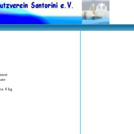
riert
ate
a. 6 kg