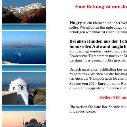
Eine Rettung ist nur d
Hugry
ist ein kleiner niedlicher W
sollte. Wir möchten ihn unbedingt vo
benötigen wir zunächst einen Rettun
Bei allen Hunden aus der Tötu
finanziellen Aufwand möglich.
dort versorgt werden ...entwurmt, ge
Erwachsene Tiere werden noch vor Ort
Leishmaniose gemacht. Dies geschieht
Danach muss unser Schützling koste
mindestens 4 Wochen bis die Impfung 
ist. Auch der Transport nach Deutschl
Summe
von 250.- Euro
um seine Rett
diese Rettungsgelder vorhanden sind,
Helfen SIE uns
Überweisen Sie bitte Ihre Spende mi
folgendes Konto: