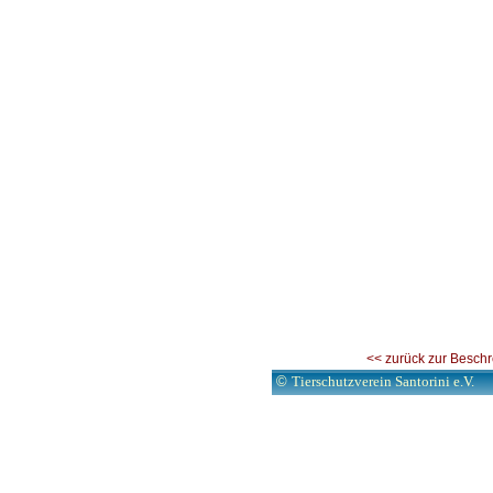
<< zurück zur Besch
©
Tierschutzverein Santorini e.V.