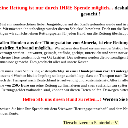
Eine Rettung ist nur durch IHRE Spende möglich...
desha
gesucht !
o
ist ein wunderschöner lieber Jungrüde, der auf der Straße gefunden wurde und in
te. Wir möchten ihn unbedingt vor der diesem Schicksal bewahren. Doch um die Ret
tigen wir zunächst einen Rettungspaten für jeden Hund, um die Rettung überhaupt
 allen Hunden aus der Tötungsstation von Almeria, ist eine Rettun
anziellen Aufwand möglich...
Wir müssen den Hund erstens aus der Station he
 versorgt werden ...entwurmt, geimpft, entfloht, gechipt, untersucht und wenn no
chsene Tiere werden noch vor Ort kastriert. Des weiteren werden die notwendigen 
hmaniose gemacht. Dies geschieht alles auf unsere Kosten.
ch muss unser Schützling kostenpflichtig
in einer Hundepension vor Ort unterg
estens 4 Wochen bis die Impfung so lange zurück liegt, dass ein Transport nach D
 Auch der Transport nach Deutschland ist aufwendig und kostenintensiv. Alles in al
me
von 250.- Euro
um seine Rettung zu finanzieren und zwar zusätzlich zur späte
e Rettungsgelder vorhanden sind, können wir diesen Tieren helfen. Deswegen bitten
Helfen SIE uns diesen Hund zu retten... !
Werden Sie R
weisen Sie bitte Ihre Spende mit dem Stichwort "Rettungspatenschaft" und dem Na
endes Konto:
T
ierschutzverein Santorini e.V.