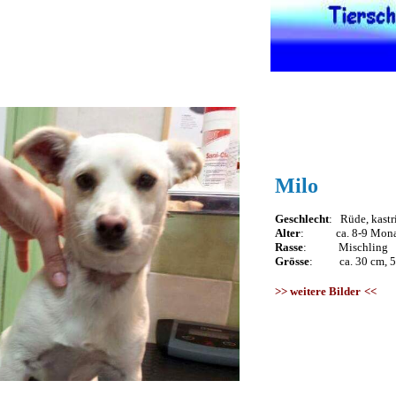
Milo
Geschlecht
: Rüde, kastri
Alter
: ca. 8-9 Mona
Rasse
: Mischling
Grösse
: ca. 30 cm, 5
>>
weitere Bilder
<<