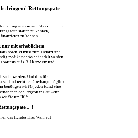
lb dringend Rettungspate
 der Tötungsstation von Almeria landen
tungskette starten zu können,
 finanzieren zu können.
g nur mit erheblichem
raus holen, er muss zum Tierarzt und
twendig medikamentös behandelt werden.
Labortests auf z.B. Herzwurm und
ebracht werden.
Und dies für
eutschland rechtlich überhaupt möglich
lem benötigen wir für jeden Hund eine
r erhobenen Schutzgebühr. Erst wenn
 wir Sie um Hilfe !
ettungspate... !
men des Hundes Ihrer Wahl auf