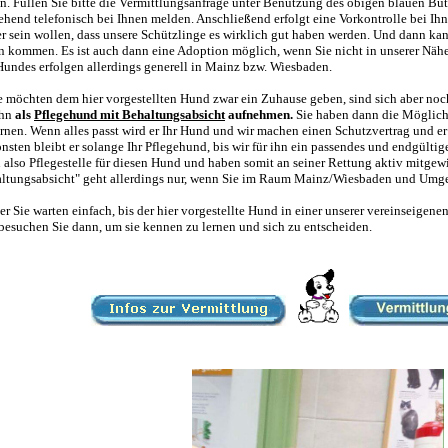
n. Füllen Sie bitte die Vermittlungsanfrage unter Benutzung des obigen blauen Bu
hend telefonisch bei Ihnen melden. Anschließend erfolgt eine Vorkontrolle bei Ihn
er sein wollen, dass unsere Schützlinge es wirklich gut haben werden. Und dann ka
n kommen. Es ist auch dann eine Adoption möglich, wenn Sie nicht in unserer Nä
Hundes erfolgen allerdings generell in Mainz bzw. Wiesbaden.
Sie möchten dem hier vorgestellten Hund zwar ein Zuhause geben, sind sich aber no
ihn
als
Pflegehund mit Behaltungsabsicht
aufnehmen.
Sie haben dann die Möglichk
ernen. Wenn alles passt wird er Ihr Hund und wir machen einen Schutzvertrag und er 
nsten bleibt er solange Ihr Pflegehund, bis wir für ihn ein passendes und endgülti
 also Pflegestelle für diesen Hund und haben somit an seiner Rettung aktiv mitgewi
ltungsabsicht" geht allerdings nur, wenn Sie im Raum Mainz/Wiesbaden und Um
oder Sie warten einfach, bis der hier vorgestellte Hund in einer unserer vereinseig
besuchen Sie dann, um sie kennen zu lernen und sich zu entscheiden.