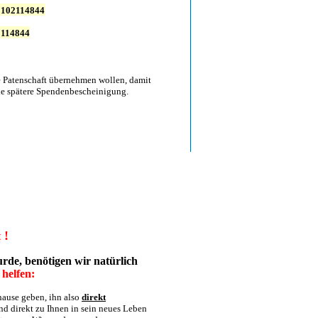
 102114844
114844
ie Patenschaft übernehmen wollen, damit
 die spätere Spendenbescheinigung.
 !
rde, benötigen wir natürlich
 helfen:
uhause geben, ihn also
direkt
und direkt zu Ihnen in sein neues Leben