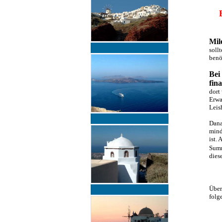
Mil
soll
benö
Bei
fin
dort
Erwa
Leis
Dana
mind
ist.
Sum
dies
Über
folg