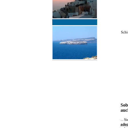
Schi
Sob
auc
... 
adop