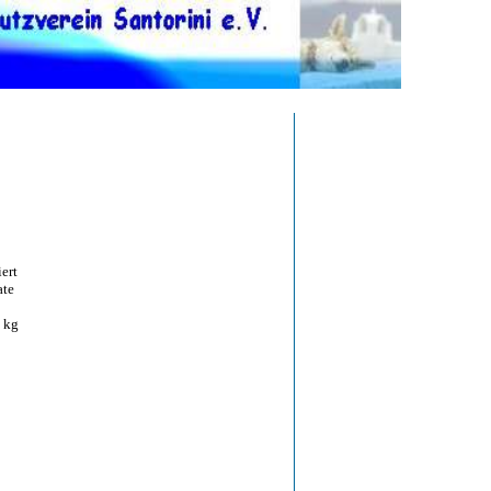
ert
te
 kg