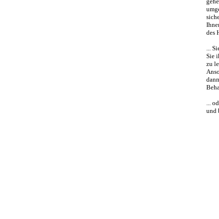
gehe
umge
sich
Ihne
des 
... 
Sie 
zu l
Anso
dann
Beha
... 
und 