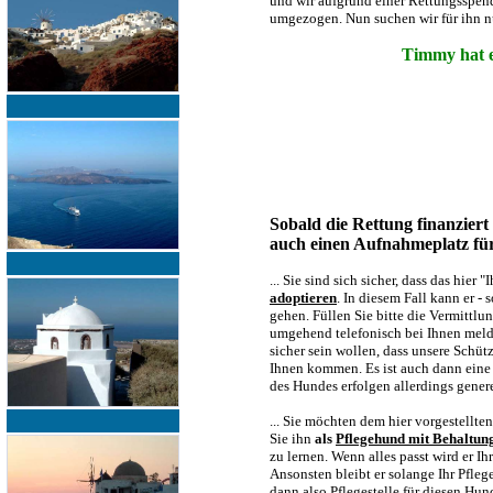
und wir aufgrund einer Rettungsspend
umgezogen. Nun suchen wir für ihn n
Timmy hat e
Sobald die Rettung finanziert
auch einen Aufnahmeplatz für
... Sie sind sich sicher, dass das hie
adoptieren
. In diesem Fall kann er -
gehen. Füllen Sie bitte die Vermittl
umgehend telefonisch bei Ihnen melde
sicher sein wollen, dass unsere Schü
Ihnen kommen. Es ist auch dann eine
des Hundes erfolgen allerdings gener
... Sie möchten dem hier vorgestellt
Sie ihn
als
Pflegehund mit Behaltun
zu lernen. Wenn alles passt wird er I
Ansonsten bleibt er solange Ihr Pfle
dann also Pflegestelle für diesen Hu