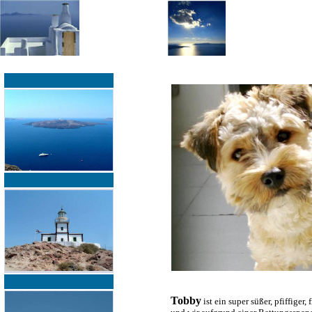
»
»
Home
zurück zur Übersicht
Tobby
ist ein super süßer, pfiffige