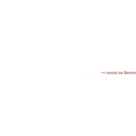
<< zurück zur Besch
©
Tierschutzverein Santorini e.V.