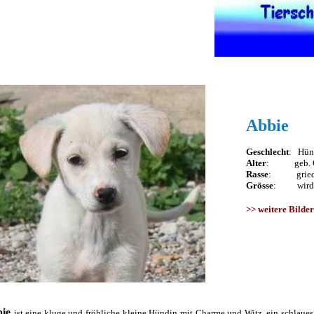
Abbie
Geschlecht
: Hün
Alter
: geb. Ok
Rasse
: griech.
Grösse
: wird m
>>
weitere Bilder
bie
ist eine kluge und fröhliche kleine Hündin mit Charme und Witz, ein schlaues