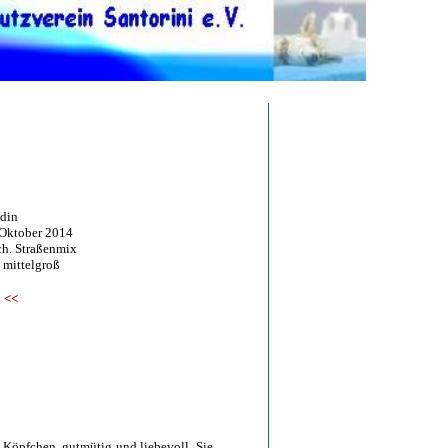
din
tober 2014
 Straßenmix
ittelgroß
<<
 Köpfchen, gutmütig und liebevoll. Sie