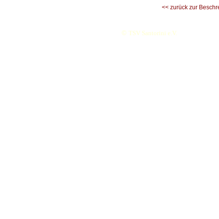
<< zurück zur Beschr
©
TSV Santorini e.V.