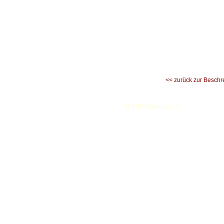
<< zurück zur Beschr
©
TSV Santorini e.V.