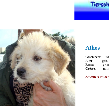
Athos
Geschlecht
: Rüd
Alter
: geb. 1
Rasse
: griech.
Grösse
: mitte
>>
weitere Bilder