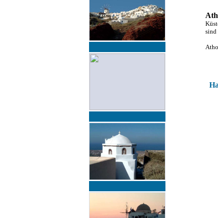
At
Küst
sind
Atho
Ha