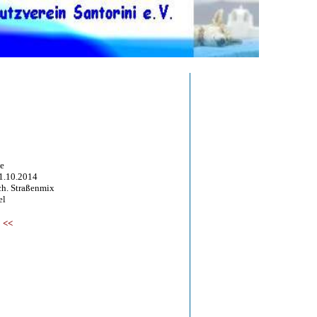
e
.10.2014
 Straßenmix
l
<<