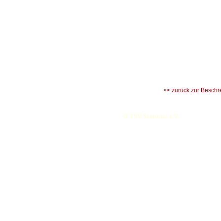
<< zurück zur Beschr
©
TSV Santorini e.V.