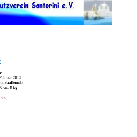
k
e
bruar 2015
 Straßenmix
 cm, 9 kg
<<