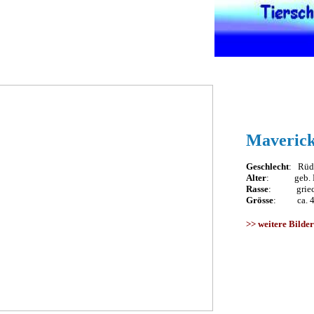
Maveric
Geschlecht
: Rüd
Alter
: geb. Fe
Rasse
: griech.
Grösse
: ca. 40
>>
weitere Bilder