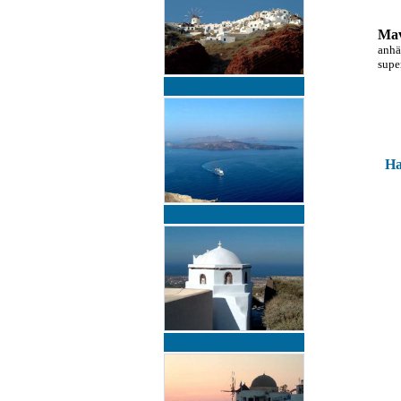
Ma
anhä
super
Ha