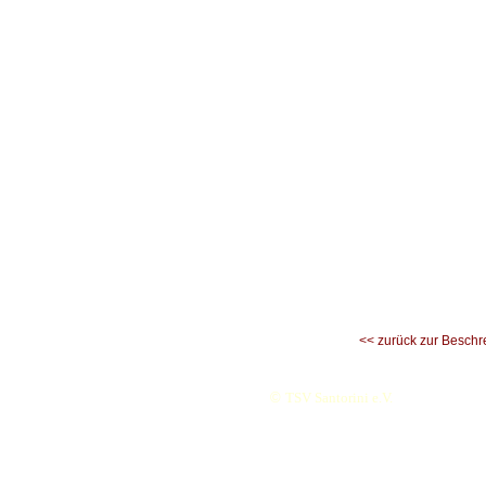
<< zurück zur Beschr
©
TSV Santorini e.V.