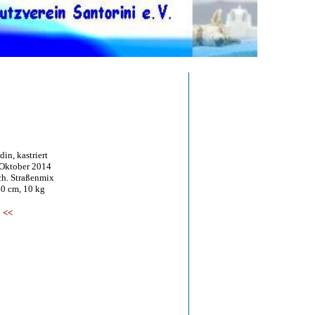
in, kastriert
tober 2014
 Straßenmix
 cm, 10 kg
<<