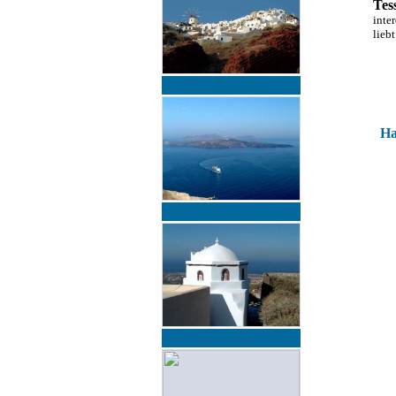
Tes
inte
lieb
Ha