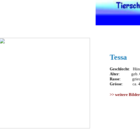
Tessa
Geschlecht
: Hünd
Alter
: geb. Ok
Rasse
: griech.
Grösse
: ca. 40
>>
weitere Bilder