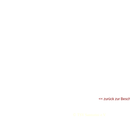
<< zurück zur Besc
©
TSV Santorini e.V.