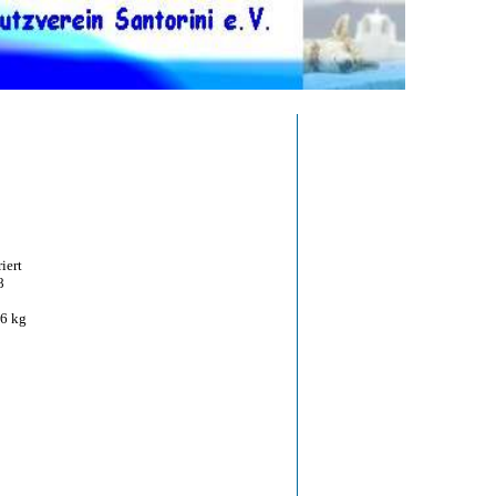
iert
8
6 kg