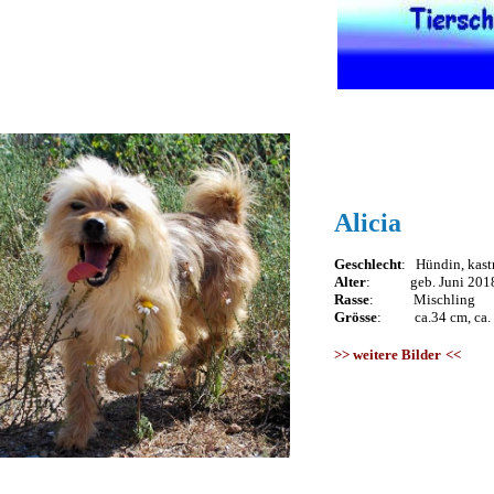
Alicia
Geschlecht
: Hündin, kastr
Alter
: geb. Juni 201
Rasse
: Mischling
Grösse
: ca.34 cm, ca. 
>>
weitere Bilder
<<