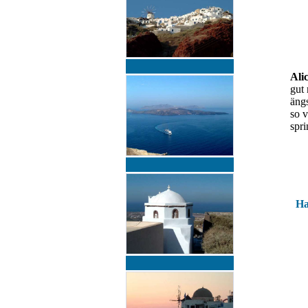
Alic
gut
ängs
so v
spri
Ha