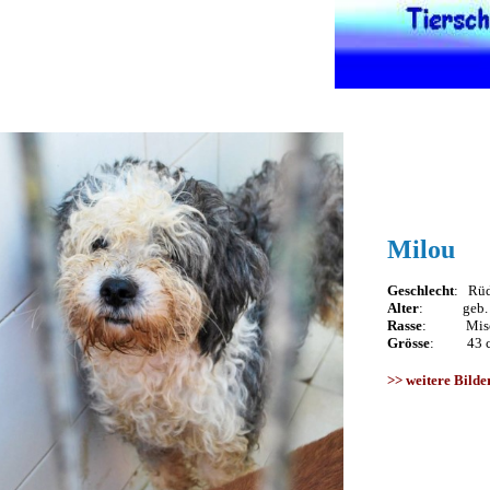
Milou
Geschlecht
: Rüde
Alter
: geb. D
Rasse
: Misch
Grösse
: 43 cm
>>
weitere Bilde