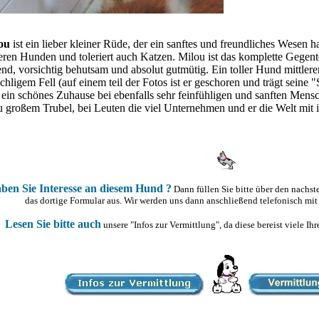
lou
ist ein lieber kleiner Rüde, der ein sanftes und freundliches Wesen ha
ren Hunden und toleriert auch Katzen. Milou ist das komplette Gegentei
nd, vorsichtig behutsam und absolut gutmütig. Ein toller Hund mittler
hligem Fell (auf einem teil der Fotos ist er geschoren und trägt sein
ein schönes Zuhause bei ebenfalls sehr feinfühligen und sanften Mensc
u großem Trubel, bei Leuten die viel Unternehmen und er die Welt mit 
ben Sie Interesse an diesem Hund ?
Dann füllen Sie bitte über den nachs
das dortige Formular aus. Wir werden uns dann anschließend telefonisch mit
Lesen Sie bitte auch
unsere "Infos zur Vermittlung", da diese bereist viele I