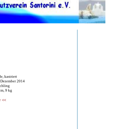
, kastriert
ezember 2014
ling
, 9 kg
r
<<