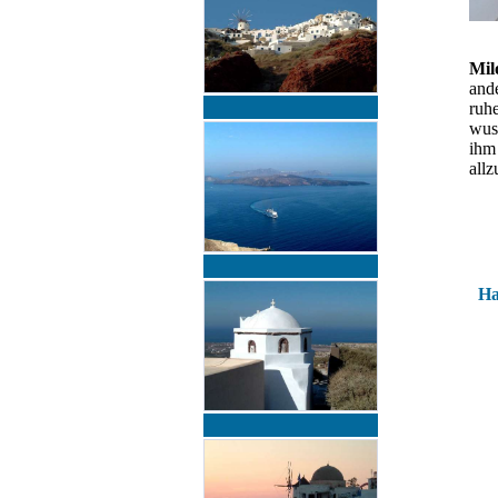
Mi
ande
ruhe
wusc
ihm 
allz
Ha