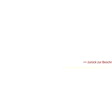
<< zurück zur Besch
©
Tierschutzverein Santorini e.V.