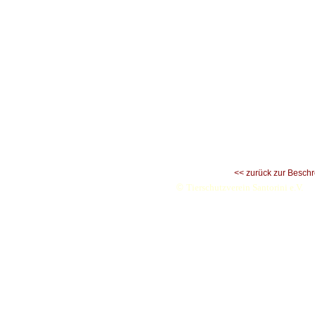
<< zurück zur Besch
©
Tierschutzverein Santorini e.V.