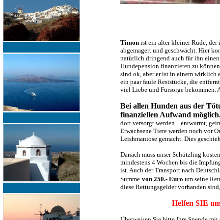
Timon
ist ein alter kleiner Rüde, de
abgemagert und geschwächt. Hier konn
natürlich dringend auch für ihn eine
Hundepension finanzieren zu können. 
sind ok, aber er ist in einem wirkli
ein paar faule Reststücke, die entfern
viel Liebe und Fürsorge bekommen. Ar
Bei allen Hunden aus der Tötu
finanziellen Aufwand möglich.
dort versorgt werden ...entwurmt, ge
Erwachsene Tiere werden noch vor Ort
Leishmaniose gemacht. Dies geschieht
Danach muss unser Schützling koste
mindestens 4 Wochen bis die Impfung 
ist. Auch der Transport nach Deutschl
Summe
von 250.- Euro
um seine Rett
diese Rettungsgelder vorhanden sind,
Helfen SIE uns
Überweisen Sie bitte Ihre Spende mi