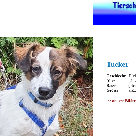
Tucker
Geschlecht
: Rüd
Alter
: geb. Ap
Rasse
: griech.
Grösse
: z.Zt. 4
>>
weitere Bilder