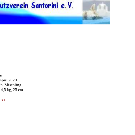
e
ril 2020
 Mischling
,5 kg, 25 cm
<<