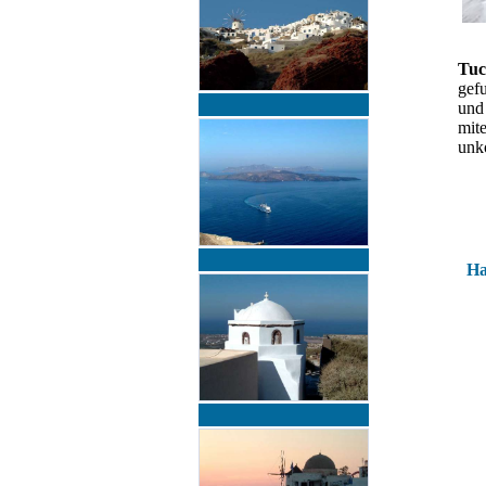
Tu
gef
und
mit
unko
Ha