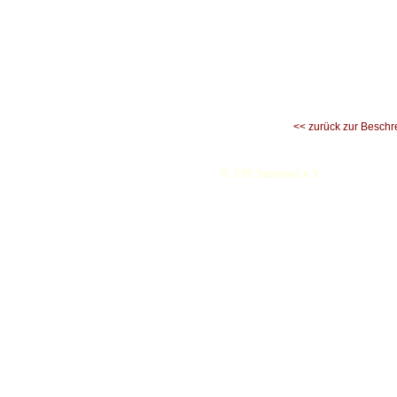
<< zurück zur Beschr
©
TSV Santorini e.V.