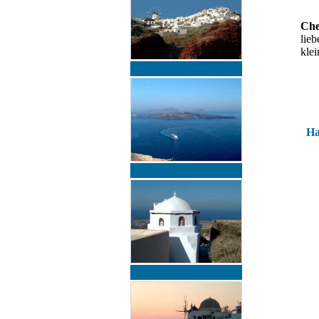
Ch
lieb
kle
Ha