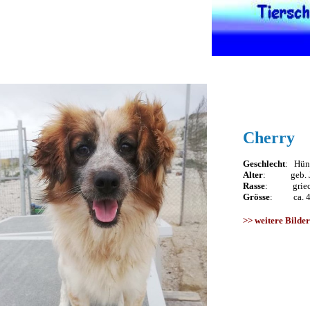
Cherry
Geschlecht
: Hünd
Alter
: geb. Ja
Rasse
: griech.
Grösse
: ca. 4
>>
weitere Bilder