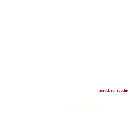
<< zurück zur Beschr
©
TSV Santorini e.V.