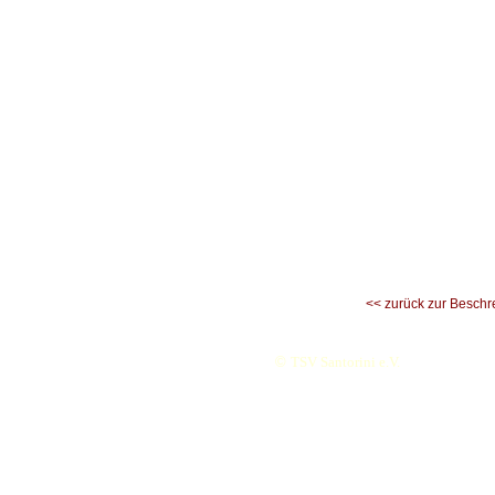
<< zurück zur Beschr
©
TSV Santorini e.V.