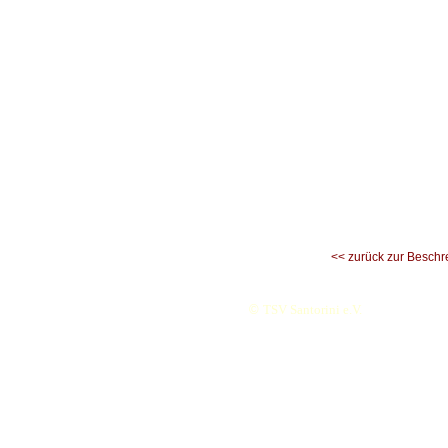
<< zurück zur Beschr
©
TSV Santorini e.V.