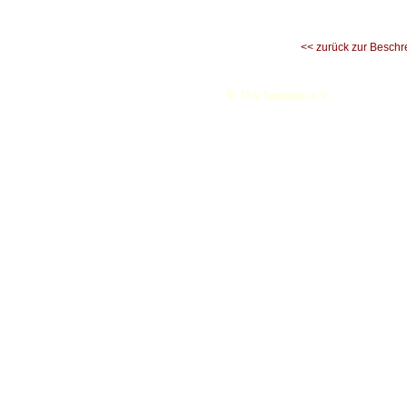
<< zurück zur Beschr
©
TSV Santorini e.V.