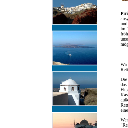
Pir
aus
und
im 
frö
uns
mögl
Wir 
Ret
Die 
das
Flu
Kas
auß
Ret
eine
Wen
"Re