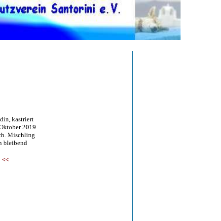
in, kastriert
tober 2019
 Mischling
bleibend
<<