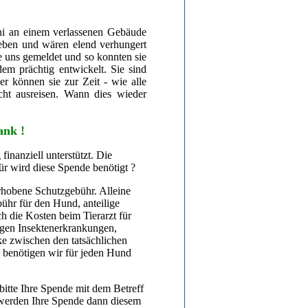
ni an einem verlassenen Gebäude
eben und wären elend verhungert
 uns gemeldet und so konnten sie
em prächtig entwickelt. Sie sind
er können sie zur Zeit - wie alle
cht ausreisen. Wann dies wieder
ank !
inanziell unterstützt. Die
ür wird diese Spende benötigt ?
erhobene Schutzgebühr. Alleine
ühr für den Hund, anteilige
 die Kosten beim Tierarzt für
igen Insektenerkrankungen,
e zwischen den tatsächlichen
, benötigen wir für jeden Hund
itte Ihre Spende mit dem Betreff
werden Ihre Spende dann diesem