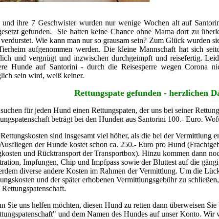
i
und ihre 7 Geschwister wurden nur wenige Wochen alt auf Santori
gesetzt gefunden. Sie hatten keine Chance ohne Mama dort zu überl
 verdurstet. Wie kann man nur so grausam sein? Zum Glück wurden sie
Tierheim aufgenommen werden. Die kleine Mannschaft hat sich seitd
hlich und vergnügt und inzwischen durchgeimpft und reisefertig. Leid
ere Hunde auf Santorini - durch die Reisesperre wegen Corona ni
ich sein wird, weiß keiner.
Rettungspate gefunden - herzlichen D
suchen für jeden Hund einen Rettungspaten, der uns bei seiner Rettung f
tungspatenschaft beträgt bei den Hunden aus Santorini 100.- Euro. Wof
Rettungskosten sind insgesamt viel höher, als die bei der Vermittlung 
 Ausfliegen der Hunde kostet schon ca. 250.- Euro pro Hund (Frachtgeb
gkosten und Rücktransport der Transportbox). Hinzu kommen dann noch
tration, Impfungen, Chip und Impfpass sowie der Bluttest auf die gäng
erdem diverse andere Kosten im Rahmen der Vermittlung. Um die Lück
tungskosten und der später erhobenen Vermittlungsgebühr zu schließen
 Rettungspatenschaft.
n Sie uns helfen möchten, diesen Hund zu retten dann überweisen Sie b
ttungspatenschaft" und dem Namen des Hundes auf unser Konto. Wir 