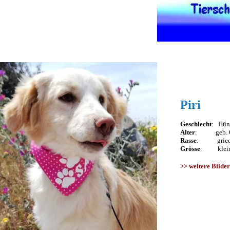
Piri
Geschlecht
: Hünd
Alter
: geb. Ok
Rasse
: griech.
Grösse
: klein 
>>
weitere Bilder