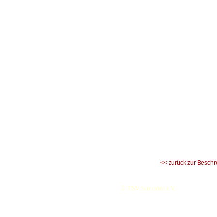
<< zurück zur Beschr
©
TSV Santorini e.V.