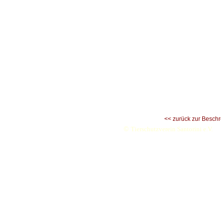
<< zurück zur Besch
©
Tierschutzverein Santorini e.V.