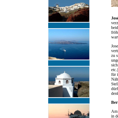
Jos
ver
bei
fröh
wart
Jose
ver
zu s
unge
sich
etc
für 
Näh
Stel
dür
den
Ber
Am T
in d