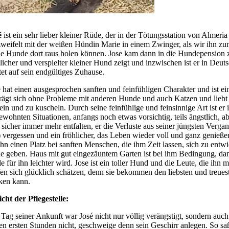
é
ist ein sehr lieber kleiner Rüde, der in der Tötungsstation von Almeria
zweifelt mit der weißen Hündin Marie in einem Zwinger, als wir ihn zu
de Hunde dort raus holen können. Jose kam dann in die Hundepension z
licher und verspielter kleiner Hund zeigt und inzwischen ist er in Deut
et auf sein endgültiges Zuhause.
 hat einen ausgesprochen sanften und feinfühligen Charakter und ist e
trägt sich ohne Probleme mit anderen Hunde und auch Katzen und liebt
ein und zu kuscheln. Durch seine feinfühlige und feinsinnige Art ist er
wohnten Situationen, anfangs noch etwas vorsichtig, teils ängstlich, ab
 sicher immer mehr entfalten, er die Verluste aus seiner jüngsten Verg
.) vergessen und ein fröhlicher, das Leben wieder voll und ganz genie
ihn einen Platz bei sanften Menschen, die ihm Zeit lassen, sich zu ent
e geben. Haus mit gut eingezäuntem Garten ist bei ihm Bedingung, dam
le für ihn leichter wird. Jose ist ein toller Hund und die Leute, die ihn
fen sich glücklich schätzen, denn sie bekommen den liebsten und treue
ken kann.
icht der Pflegestelle:
ag seiner Ankunft war José nicht nur völlig verängstigt, sondern auch t
en ersten Stunden nicht, geschweige denn sein Geschirr anlegen. So saß