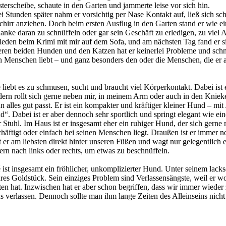
terscheibe, schaute in den Garten und jammerte leise vor sich hin.
 Stunden später nahm er vorsichtig per Nase Kontakt auf, ließ sich schl
chirr anziehen. Doch beim ersten Ausflug in den Garten stand er wie e
anke daran zu schnüffeln oder gar sein Geschäft zu erledigen, zu viel
rieden beim Krimi mit mir auf dem Sofa, und am nächsten Tag fand er s
ren beiden Hunden und den Katzen hat er keinerlei Probleme und schnel
h Menschen liebt – und ganz besonders den oder die Menschen, die er 
 liebt es zu schmusen, sucht und braucht viel Körperkontakt. Dabei ist 
ern rollt sich gerne neben mir, in meinem Arm oder auch in den Knieke
 alles gut passt.
Er ist ein kompakter und kräftiger kleiner Hund – mit 
“. Dabei ist er aber dennoch sehr sportlich und springt elegant wie e
 Stuhl. Im Haus ist er insgesamt eher ein ruhiger Hund, der sich gern
häftigt oder einfach bei seinen Menschen liegt. Draußen ist er immer n
t er am liebsten direkt hinter unseren Füßen und wagt nur gelegentlic
rn nach links oder rechts, um etwas zu beschnüffeln.
 ist insgesamt ein fröhlicher, unkomplizierter Hund. Unter seinem lacks
res Goldstück. Sein einziges Problem sind Verlassensängste, weil er w
itten hat. Inzwischen hat er aber schon begriffen, dass wir immer wie
s verlassen. Dennoch sollte man ihm lange Zeiten des Alleinseins nich