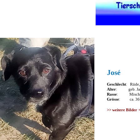
José
Geschlecht
: Rüde, 
Alter
: geb. Jan
Rasse
: Mischl
Grösse
: ca. 36 
>>
weitere Bilder