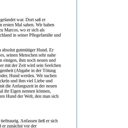
 gelandet war. Dort saß er
m ersten Mal sahen. Wir haben
u Marcos, wo er sich als
schland in seiner Pflegefamilie und
in absolut gutmütiger Hund. Er
 es, seinen Menschen sehr nahe
 in einigen, ihm noch neuen und
er mit der Zeit wird sein Seelchen
angenheit (Abgabe in der Tötung
ßender, Hund werden. Wir suchen
wickeln und ihm viel Liebe und
it die Anfangszeit in der neuen
 mal ihr Eigen nennen können,
sten Hund der Welt, den man sich
ieftraurig. Anfassen ließ er sich
 er zunächst vor der