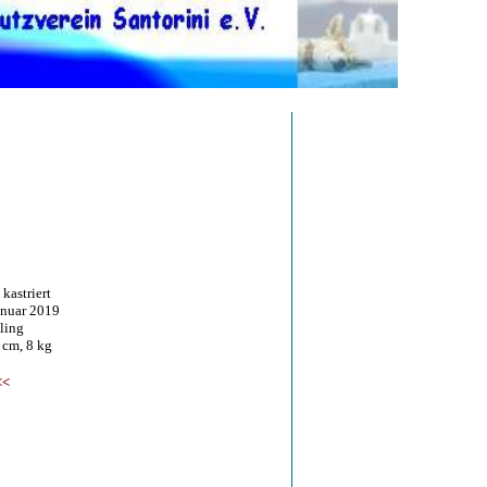
kastriert
uar 2019
ing
cm, 8 kg
<<