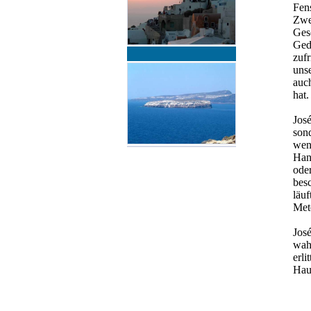
Fens
Zwei
Ges
Ged
zuf
unse
auc
hat.
José
sond
wenn
Hand
oder
besc
läuf
Mete
José
wah
erl
Hau