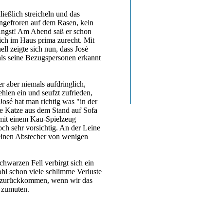
ießlich streicheln und das
ingefroren auf dem Rasen, kein
 Angst! Am Abend saß er schon
ich im Haus prima zurecht. Mit
l zeigte sich nun, dass José
als seine Bezugspersonen erkannt
er aber niemals aufdringlich,
hlen ein und seufzt zufrieden,
José hat man richtig was "in der
ine Katze aus dem Stand auf Sofa
e mit einem Kau-Spielzeug
och sehr vorsichtig. An der Leine
h einen Abstecher von wenigen
chwarzen Fell verbirgt sich ein
ohl schon viele schlimme Verluste
der zurückkommen, wenn wir das
t zumuten.