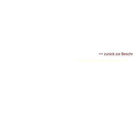
<< zurück zur Besch
©
Tierschutzverein Santorini e.V.