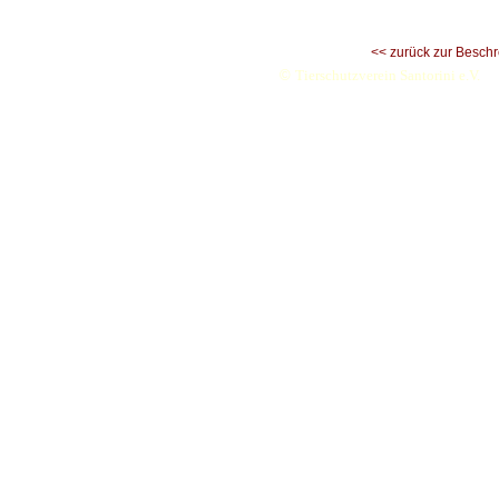
<< zurück zur Besch
©
Tierschutzverein Santorini e.V.