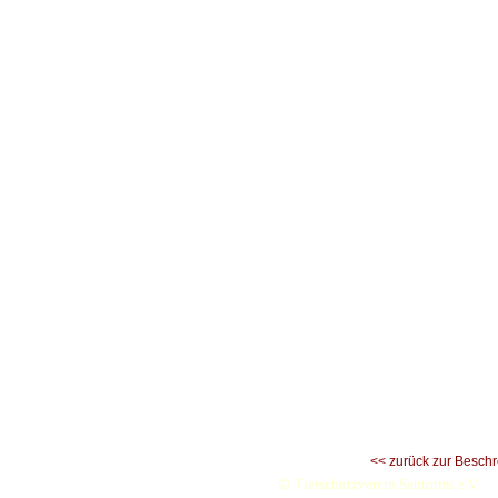
<< zurück zur Besch
©
Tierschutzverein Santorini e.V.