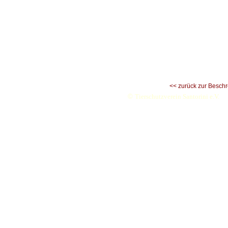
<< zurück zur Besch
©
Tierschutzverein Santorini e.V.