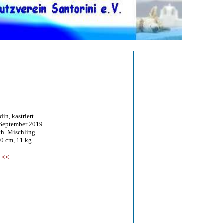
in, kastriert
ptember 2019
 Mischling
 cm, 11 kg
<<