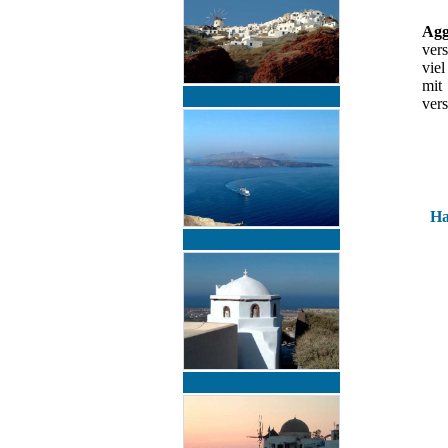
Agg
vers
viel
mit
vers
Ha