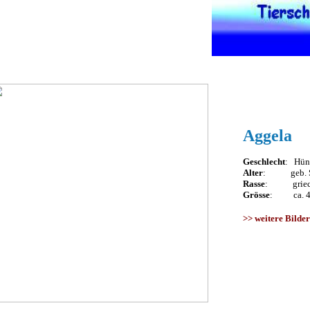
Aggela
Geschlecht
: Hünd
Alter
: geb. Se
Rasse
: griech.
Grösse
: ca. 40
>>
weitere Bilder