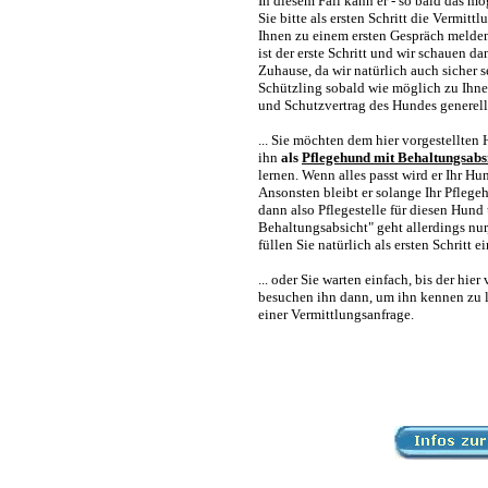
In diesem Fall kann er - so bald das mö
Sie bitte als ersten Schritt die Vermit
Ihnen zu einem ersten Gespräch melden.
ist der erste Schritt und wir schauen da
Zuhause, da wir natürlich auch sicher 
Schützling sobald wie möglich zu Ihne
und Schutzvertrag des Hundes generel
... Sie möchten dem hier vorgestellte
ihn
als
Pflegehund mit Behaltungsabs
lernen. Wenn alles passt wird er Ihr H
Ansonsten bleibt er solange Ihr Pflege
dann also Pflegestelle für diesen Hund
Behaltungsabsicht" geht allerdings n
füllen Sie natürlich als ersten Schritt
... oder Sie warten einfach, bis der h
besuchen ihn dann, um ihn kennen zu le
einer Vermittlungsanfrage.