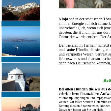
Ninja
saß in der städtischen Tötu
all ihrer Energie auf sich aufmer
überschwänglich, wenn sich jema
gebeten, die Hündin für uns dort 
Ohrmarke wurde entfernt. Der Amts
Der Tierarzt im Tierheim schätzt si
und sanfte Hündin, die sich gern
und verspieltes Wesen, verträgt s
liebenswertes und charismatische
dann nach Deutschland kommen, s
Ret
Bei allen Hunden die wir aus de
erheblichem finanziellen Aufw
Microchip, Impfungen und Impfpass an
werden. Oft fallen weitere Tierarztkos
Rettungskosten finanzieren zu können
Deswegen bitten wir Sie um Hilfe.