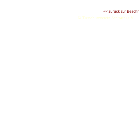
<< zurück zur Besch
©
Tierschutzverein Santorini e.V.